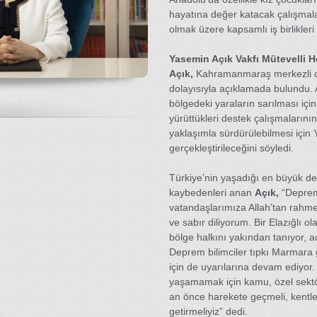
hayatına değer katacak çalışmala
olmak üzere kapsamlı iş birlikleri
Yasemin Açık Vakfı Mütevelli H
Açık,
Kahramanmaraş merkezli de
dolayısıyla açıklamada bulundu. 
bölgedeki yaraların sarılması için
yürüttükleri destek çalışmaların
yaklaşımla sürdürülebilmesi için 
gerçekleştirileceğini söyledi.
Türkiye’nin yaşadığı en büyük de
kaybedenleri anan
Açık,
“Depre
vatandaşlarımıza Allah’tan rahmet
ve sabır diliyorum. Bir Elazığlı o
bölge halkını yakından tanıyor, a
Deprem bilimciler tıpkı Marmar
için de uyarılarına devam ediyor. 
yaşamamak için kamu, özel sektör
an önce harekete geçmeli, kentle
getirmeliyiz” dedi.