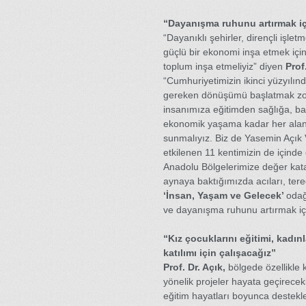
“Dayanışma ruhunu artırmak içi
“Dayanıklı şehirler, dirençli işletm
güçlü bir ekonomi inşa etmek içi
toplum inşa etmeliyiz” diyen
Prof
“Cumhuriyetimizin ikinci yüzyılın
gereken dönüşümü başlatmak zor
insanımıza eğitimden sağlığa, ba
ekonomik yaşama kadar her aland
sunmalıyız. Biz de Yasemin Açık 
etkilenen 11 kentimizin de için
Anadolu Bölgelerimize değer kat
aynaya baktığımızda acıları, tered
‘İnsan, Yaşam ve Gelecek’
odağ
ve dayanışma ruhunu artırmak için
“Kız çocuklarını eğitimi, kadınl
katılımı için çalışacağız”
Prof. Dr. Açık,
bölgede özellikle 
yönelik projeler hayata geçirecekl
eğitim hayatları boyunca destekle