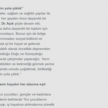
n yola çıktık”
eler, sağlam ve sağlıklı yapılar ile
n her şeyden önce dayanıklı bir
. Dr. Açık
şöyle devam etti;
da daha dayanıklı bir toplum için
undayız. Bunun için de bölge
rınmadan sosyal-kültürel ve
a iyi bir hayat ve gelecek
Vakfı olarak öncelikle depremden
de olduğu Doğu ve Güneydoğu
acak çalışmalar yapacağız. Yarın
dütleri ve belirsizliği görmek yerine
ında umudu çoğaltmak, birlikteliği
 yola çıktık.”
arın hayatın her alanına eşit
kız çocukları, gençler ve kadınlara
erini belirterek “Kız çocuklarını
yip, iş hayatına atılmalarına yönelik