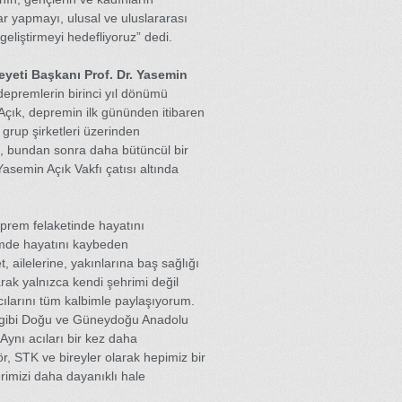
r yapmayı, ulusal ve uluslararası
 geliştirmeyi hedefliyoruz” dedi.
eyeti Başkanı Prof. Dr. Yasemin
premlerin birinci yıl dönümü
Açık, depremin ilk gününden itibaren
 grup şirketleri üzerinden
ın, bundan sonra daha bütüncül bir
Yasemin Açık Vakfı çatısı altında
prem felaketinde hayatını
mde hayatını kaybeden
, ailelerine, yakınlarına baş sağlığı
larak yalnızca kendi şehrimi değil
cılarını tüm kalbimle paylaşıyorum.
a gibi Doğu ve Güneydoğu Anadolu
Aynı acıları bir kez daha
, STK ve bireyler olarak hepimiz bir
rimizi daha dayanıklı hale