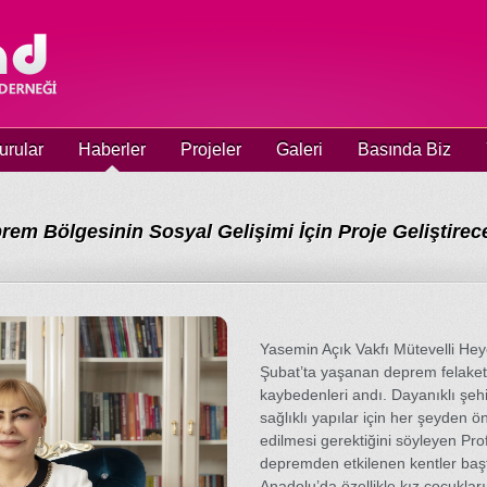
urular
Haberler
Projeler
Galeri
Basında Biz
rem Bölgesinin Sosyal Gelişimi İçin Proje Geliştirec
Yasemin Açık Vakfı Mütevelli Hey
Şubat’ta yaşanan deprem felaket
kaybedenleri andı. Dayanıklı şehir
sağlıklı yapılar için her şeyden ö
edilmesi gerektiğini söyleyen Prof
depremden etkilenen kentler ba
Anadolu’da özellikle kız çocukları